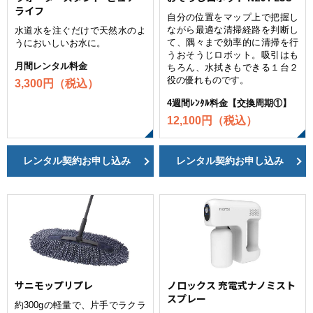
ライフ
自分の位置をマップ上で把握し
ながら最適な清掃経路を判断し
水道水を注ぐだけで天然水のよ
て、隅々まで効率的に清掃を行
うにおいしいお水に。
うおそうじロボット。吸引はも
月間レンタル料金
ちろん、水拭きもできる１台２
役の優れものです。
3,300円（税込）
4週間ﾚﾝﾀﾙ料金【交換周期①】
12,100円（税込）
レンタル契約お申し込み
レンタル契約お申し込み
サニモップリプレ
ノロックス 充電式ナノミスト
スプレー
約300gの軽量で、片手でラクラ