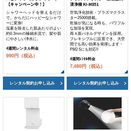
【キャンペーン中！】
清浄機 KI-M851
シャワーヘッドを替えるだけ
空気浄化技術・プラズマクラス
で、からだにハッピーなシャワ
ター25000搭載。
ーに変身!
乾燥が気になる時も、パワフル
塩素を除去した肌あたりのよい
な加湿を実現。
約0.3mmの極細水流で、髪や肌
両Ａ面パネルデザインを採用。
にやさしい浄水に。
フレキシブルに設置でき、大空
間でも高い効果を発揮します・
4週間レンタル料金
PM2.5にも対応!!
990円（税込）
4週間ﾚﾝﾀﾙ料金
7,480円（税込）
レンタル契約お申し込み
レンタル契約お申し込み