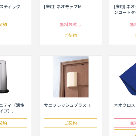
スティック
[床用] ネオモップＭ
[床用] ネ
ンコートタ
契約
無料お試し
無
ご契約
ニティ（活性
サニフレッシュプラスⅡ
ネオクロス
イプ）.
契約
ご契約
無