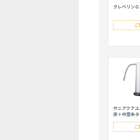
クレベリンＧ
ご
サニアクアユ
炭＋中空糸タ
ご