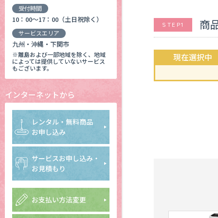
受付時間
10：00～17：00（土日祝除く）
商
STEP1
サービスエリア
九州・沖縄・下関市
※離島および一部地域を除く、地域
現在選択中
によっては提供していないサービス
もございます。
インターネットから
レンタル・無料商品
お申し込み
サービスお申し込み・
お見積もり
お支払い方法変更