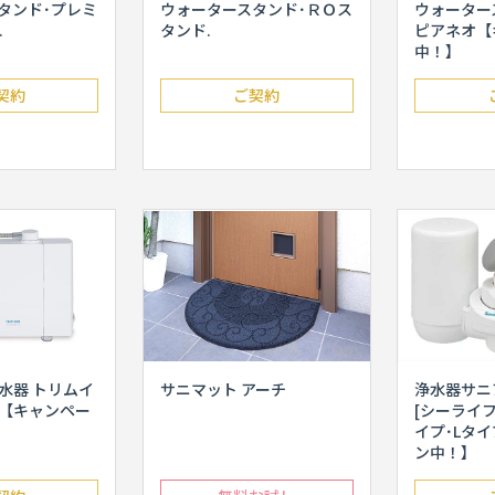
タンド･プレミ
ウォータースタンド･ＲＯス
ウォーター
.
タンド.
ピアネオ【
中！】
契約
ご契約
水器 トリムイ
サニマット アーチ
浄水器サニアク
【キャンペー
[シーライフ
イプ･Lタ
ン中！】