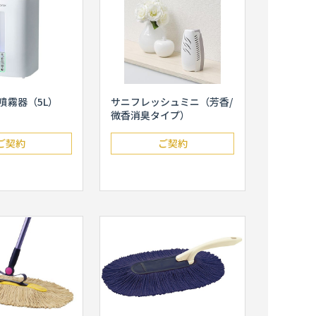
噴霧器（5L）
サニフレッシュミニ（芳香/
微香消臭タイプ）
ご契約
ご契約