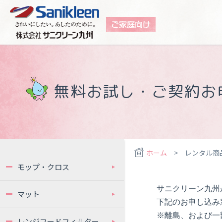
レンタル商品
無料お試し・ご契約お
モップ・クロス
マット
ウォータースタンド
浄水器
空気清浄機
無料お試し商品
ホーム
> レンタル商
モップ・クロス
サニクリーン九州
マット
下記のお申し込み
※離島、および一
レンジフードフィルター