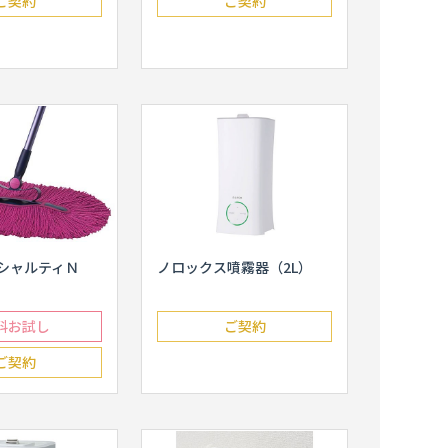
ご契約
ご契約
オシャルティＮ
ノロックス噴霧器（2L）
料お試し
ご契約
ご契約