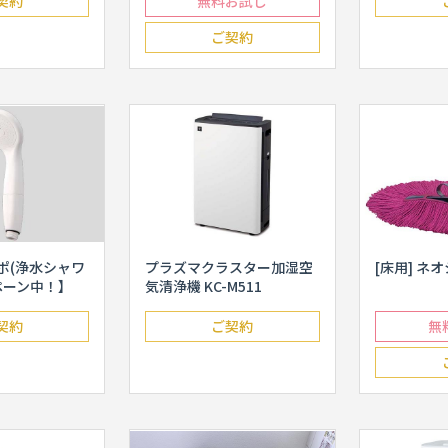
契約
無料お試し
ご契約
スポ(浄水シャワ
プラズマクラスター加湿空
[床用] ネ
ペーン中！】
気清浄機 KC-M511
契約
ご契約
無