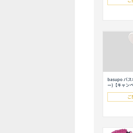
ご
basupo バ
ー)【キャン
ご