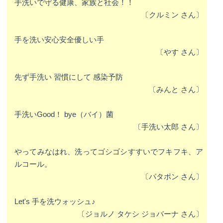
手洗いで守る健康、家族と社会！！
〔
クルミン さん〕
手を洗い安心安全優しい手
〔
やす さん〕
先ず手洗い 習慣にして 感染予防
〔
みんと さん〕
手洗いGood！ bye（バイ）菌
〔
手洗い太郎 さん〕
やってみなはれ、洗ってゴシゴシすすいでフキフキ、ア
ルコール。
〔
パタポン さん〕
Let's 手を洗ウォッシュ♪
〔
ジョルノ タケシ ジョバーナ さん〕