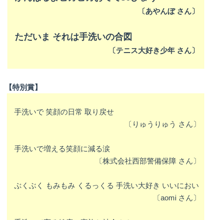
〔あやんぼ さん〕
ただいま それは手洗いの合図
〔テニス大好き少年 さん〕
【特別賞】
手洗いで 笑顔の日常 取り戻せ
〔
りゅうりゅう
さん
〕
手洗いで増える笑顔に減る涙
〔
株式会社西部警備保障 さん〕
ぶくぶく もみもみ くるっくる 手洗い大好き いいにおい
〔
aomi さん〕