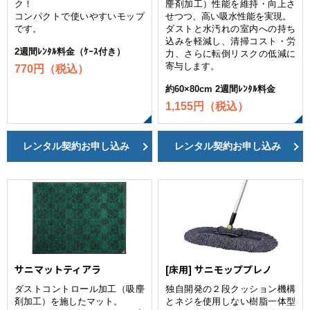
ク！
麈剤加工）性能を維持・向上さ
コンパクトで使いやすいモップ
せつつ、高い吸水性能を実現。
です。
ダストと水汚れの室内への持ち
込みを軽減し、清掃コスト・労
2週間ﾚﾝﾀﾙ料金（ｹｰｽ付き）
力、さらに転倒リスクの低減に
寄与します。
770円（税込）
約60×80cm 2週間ﾚﾝﾀﾙ料金
1,155円（税込）
レンタル契約お申し込み
レンタル契約お申し込み
サニマットティアラ
[床用] サニモッププレノ
ダストコントロール加工（吸麈
独自開発の２段クッション機構
剤加工）を施したマット。
とネジを使用しない樹脂一体型