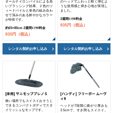
オールナイロンパイルによる高
のヘッドでふわっと軽く弾むよ
いブラッシング効果、２色のツ
うな使用感と掃き心地が実現し
ィードパイルと単色の組み合わ
ました。
せで深みのある鮮やかなカラー
2週間ﾚﾝﾀﾙ料金
が特長です。
935円（税込）
約65×80cm 2週間ﾚﾝﾀﾙ料金
935円（税込）
レンタル契約お申し込み
レンタル契約お申し込み
[床用] サニモッププレノＳ
[ハンディ] フリーボー ムーヴ
ィR
狭い場所でもスイスイおそうじ
できるコンパクトボディでスタ
ヘッドが7段階に曲がり厚みも
イリッシュなモップです。
3.5cmで、すき間もスイスイ。