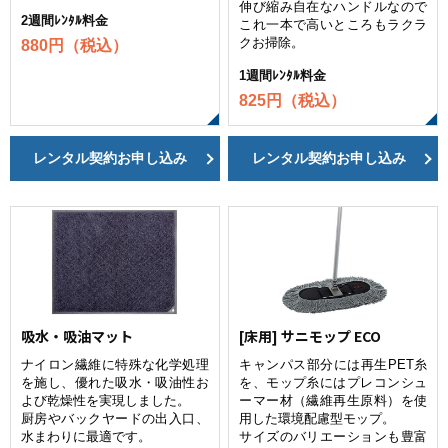
伸び縮み自在なハンドルなので
2週間ﾚﾝﾀﾙ料金
これ一本で高いところもラクラ
クお掃除。
880円（税込）
1週間ﾚﾝﾀﾙ料金
825円（税込）
レンタル契約お申し込み
レンタル契約お申し込み
吸水・吸油マット
[床用] サニモップ ECO
ナイロン繊維に特殊な化学処理
キャンパス部分には再生PET糸
を施し、優れた吸水・吸油性お
を、モップ糸にはプレコンシュ
よび乾燥性を実現しました。
ーマー材（繊維再生原料）を使
厨房やバックヤードの出入口、
用した環境配慮型モップ。
水まわりに最適です。
サイズのバリエーションも豊富