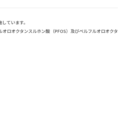
AED
施しています。
熱帯魚レンタルサービス
オロオクタンスルホン酸（PFOS）及びペルフルオロオクタ