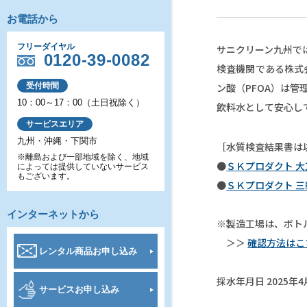
お電話から
カーリース・レンタカー
リ
フリーダイヤル
サニクリーン九州で
0120-39-0082
検査機関である株式
寝具ケアサービス
受付時間
ン酸（PFOA）は
10：00～17：00（土日祝除く）
飲料水として安心し
サービスエリア
九州・沖縄・下関市
［水質検査結果書は
※離島および一部地域を除く、地域
●
ＳＫプロダクト 
によっては提供していないサービス
もございます。
●
ＳＫプロダクト 
インターネットから
※製造工場は、ボト
＞＞
確認方法はこ
レンタル商品お申し込み
採水年月日 2025年4
サービスお申し込み