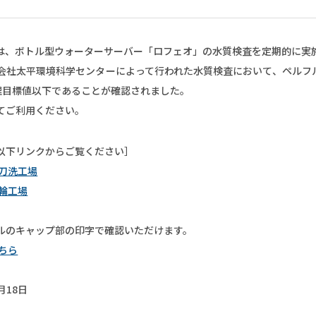
衛生関連･害虫対策
サイクルトナー・インク
は、ボトル型ウォーターサーバー「ロフェオ」の水質検査を定期的に実
厨房関連
会社太平環境科学センターによって行われた水質検査において、ペルフル
管理目標値以下であることが確認されました。
てご利用ください。
以下リンクからご覧ください］
大刀洗工場
三輪工場
ルのキャップ部の印字で確認いただけます。
ちら
月18日